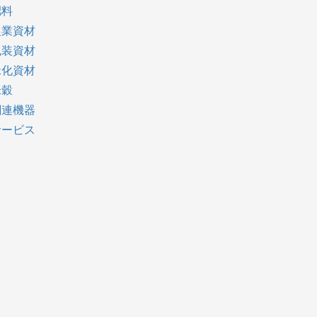
肥料
農業資材
包装資材
緑化資材
米穀
関連機器
サービス